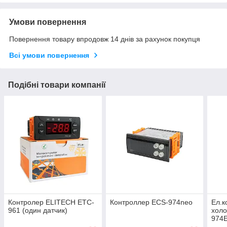
Умови повернення
Повернення товару впродовж 14 днів за рахунок покупця
Всі умови повернення
Подібні товари компанії
Контролер ELITECH ETC-
Контроллер ECS-974neo
Ел.к
961 (один датчик)
холо
974E
функ