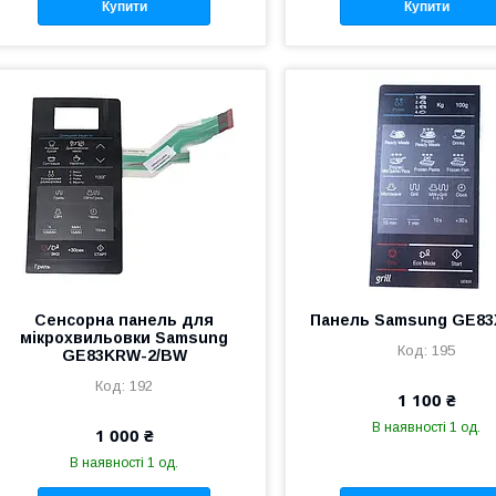
Купити
Купити
Сенсорна панель для
Панель Samsung GE83
мікрохвильовки Samsung
195
GE83KRW-2/BW
192
1 100 ₴
В наявності 1 од.
1 000 ₴
В наявності 1 од.