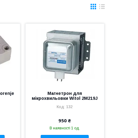
orenje
Магнетрон для
мікрохвильовки Witol 2M219J
132
950 ₴
В наявності 1 од.