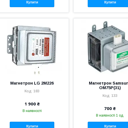
Купити
Купити
Магнетрон LG 2M226
Магнетрон Samsu
OM75P(31)
183
133
1 900 ₴
700 ₴
В наявності
В наявності 1 од.
Купити
Купити