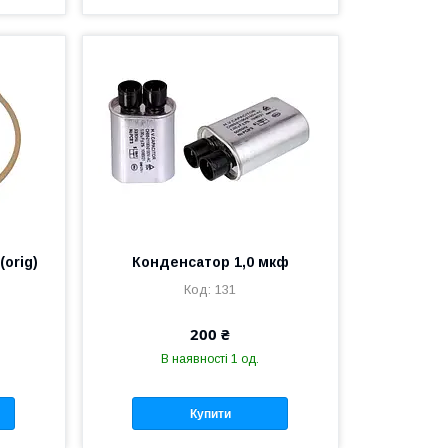
(orig)
Конденсатор 1,0 мкф
131
200 ₴
В наявності 1 од.
Купити