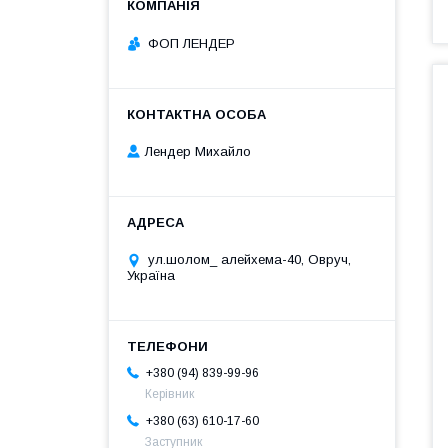
ФОП ЛЕНДЕР
Лендер Михайло
ул.шолом_ алейхема-40, Овруч,
Україна
+380 (94) 839-99-96
Керівник
+380 (63) 610-17-60
Заступник