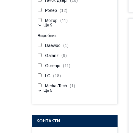
Гачок двері
16
Ролер
12
Мотор
11
Ще 9
Виробник
Daewoo
1
Galanz
9
Gorenje
11
LG
18
Media-Tech
1
Ще 5
КОНТАКТИ