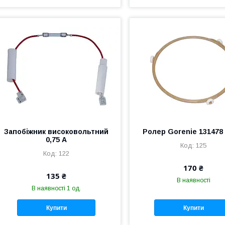
Запобіжник високовольтний
Ролер Gorenie 131478 
0,75 А
125
122
170 ₴
135 ₴
В наявності
В наявності 1 од.
Купити
Купити