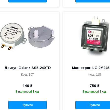
Двигун Galanz SS5-240TD
Магнетрон LG 2M246
107
115
140 ₴
750 ₴
В наявності 1 од.
В наявності 1 од.
Купити
Купити