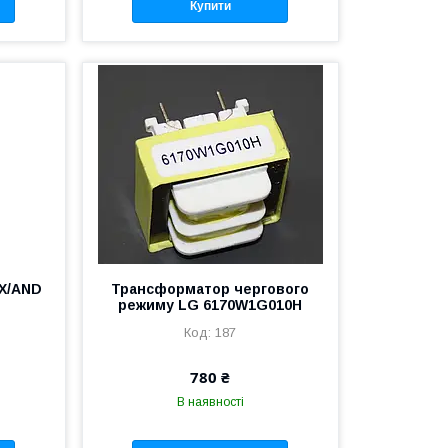
Купити
X/AND
Трансформатор чергового
режиму LG 6170W1G010H
187
780 ₴
В наявності