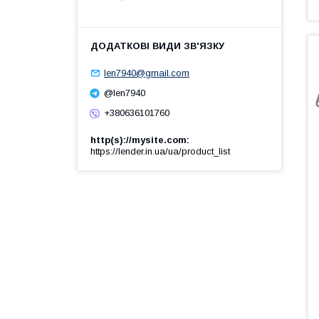
len7940@gmail.com
@len7940
+380636101760
http(s)://mysite.com
https://lender.in.ua/ua/product_list