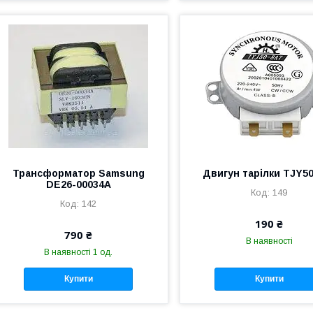
Трансформатор Samsung
Двигун тарілки TJY5
DE26-00034A
149
142
190 ₴
790 ₴
В наявності
В наявності 1 од.
Купити
Купити