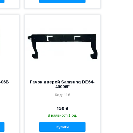
-06B
Гачок дверей Samsung DE64-
40006F
116
150 ₴
В наявності 1 од.
Купити