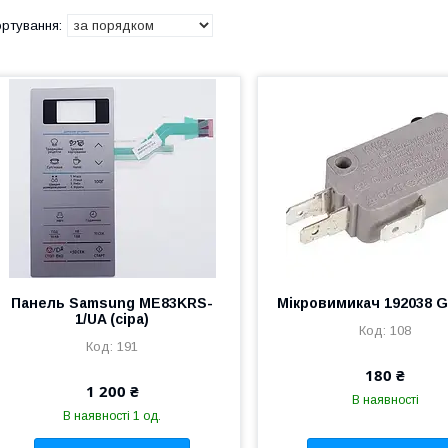
Панель Samsung ME83KRS-
Мікровимикач 192038 G
1/UA (сіра)
108
191
180 ₴
1 200 ₴
В наявності
В наявності 1 од.