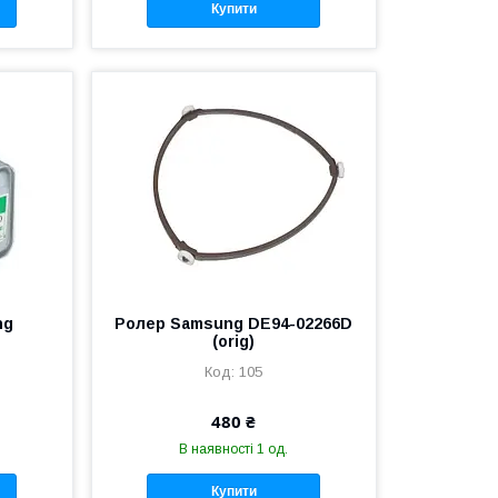
Купити
ng
Ролер Samsung DE94-02266D
(orig)
105
480 ₴
В наявності 1 од.
Купити