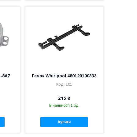
0-8A7
Гачок Whirlpool 480120100333
101
215 ₴
В наявності 1 од.
Купити