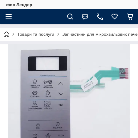
фоп Лендер
Товари та послуги
Запчастини для мікрохвильових пече