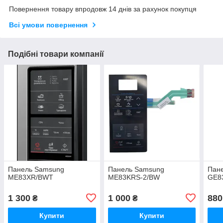
Повернення товару впродовж 14 днів за рахунок покупця
Всі умови повернення
Подібні товари компанії
Панель Samsung
Панель Samsung
Пан
ME83XR/BWT
ME83KRS-2/BW
GE8
1 300
1 000
880
₴
₴
Купити
Купити