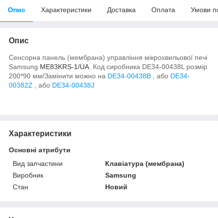
Опис
Характеристики
Доставка
Оплата
Умови п
Опис
Сенсорна панель (мембрана) управління мікрохвильової печі
Samsung
ME83KRS-1/UA
. Код сиробника DE34-00438L розмір
200*90 мм/
Замінити можно на
DE34-00438B
, або
DE34-
00382Z
, або
DE34-00438J
Характеристики
Основні атрибути
Вид запчастини
Клавіатура (мембрана)
Виробник
Samsung
Стан
Новий