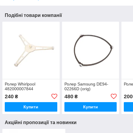
Подібні товари компанії
Ролер Whirlpool
Ролер Samsung DE94-
Рол
482000007844
02266D (orig)
240
480
200
₴
₴
Купити
Купити
Акційні пропозиції та новинки