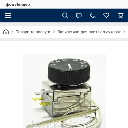
фоп Лендер
Товари та послуги
Запчастини для плит і ел.духовок