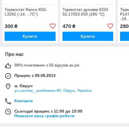
Термостат Ranco K50-
Термостат духовки EGO
Терм
L3392 (-14...-7C°)
55.17053.030 (285 °C)
P147
-18..
300
470
280
₴
₴
Купити
Купити
Про нас
98% позитивних з 50 відгуків за рік
Працює з 09.08.2013
м. Овруч
ул.шолом_ алейхема-40, Овруч, Україна
Контакти
Сьогодні працює з 11:00 до 15:00
Показати весь графік роботи