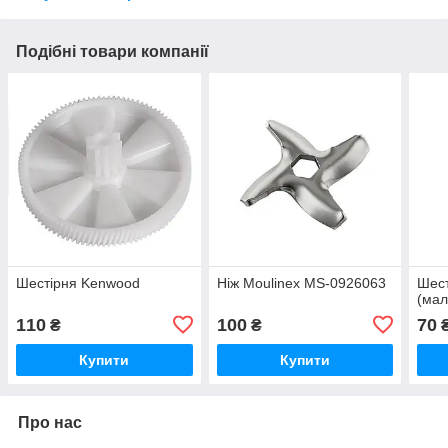
Подібні товари компанії
Шестірня Kenwood
Ніж Moulinex MS-0926063
Шест
(мал
110
100
70
₴
₴
Купити
Купити
Про нас