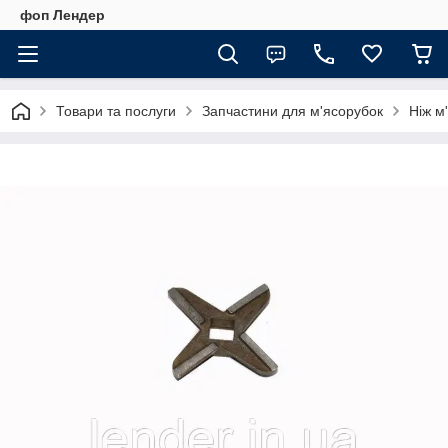
фоп Лендер
Товари та послуги
Запчастини для м'ясорубок
Ніж м