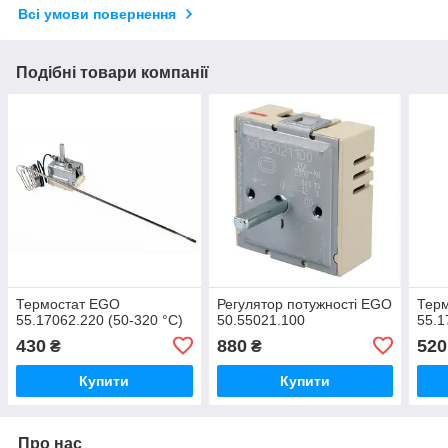
Всі умови повернення
Подібні товари компанії
Термостат EGO
Регулятор потужності EGO
Тер
55.17062.220 (50-320 °C)
50.55021.100
55.1
430
880
520
₴
₴
Купити
Купити
Про нас