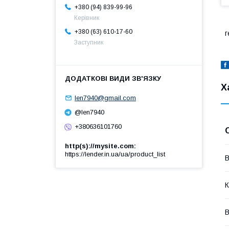
+380 (94) 839-99-96
Керівник
+380 (63) 610-17-60
г
Заступник
Х
len7940@gmail.com
@len7940
+380636101760
http(s)://mysite.com
https://lender.in.ua/ua/product_list
В
К
В