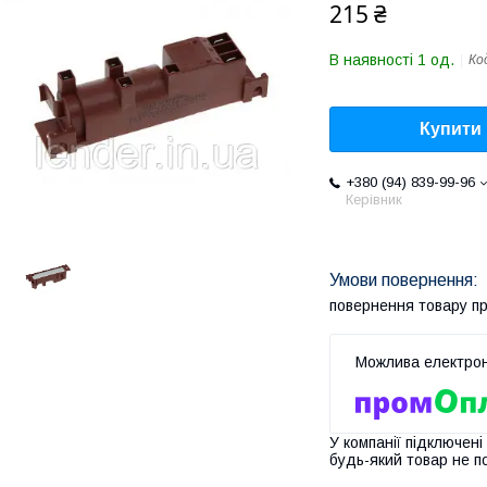
215 ₴
В наявності 1 од.
Ко
Купити
+380 (94) 839-99-96
Керівник
повернення товару п
У компанії підключені
будь-який товар не п