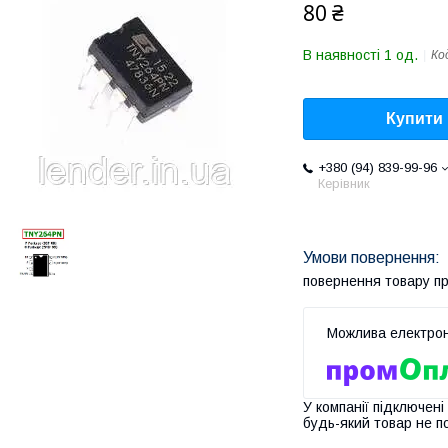
80 ₴
В наявності 1 од.
Ко
Купити
+380 (94) 839-99-96
Керівник
повернення товару п
У компанії підключені
будь-який товар не п