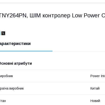
TNY264PN, ШІМ контролер Low Power Off-
арактеристики
Основні атрибути
иробник
Power Int
раїна виробник
Китай
Стан
Новий