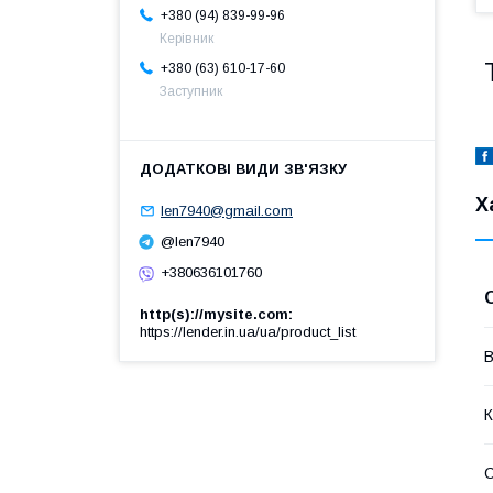
+380 (94) 839-99-96
Керівник
+380 (63) 610-17-60
Заступник
Х
len7940@gmail.com
@len7940
+380636101760
http(s)://mysite.com
https://lender.in.ua/ua/product_list
В
К