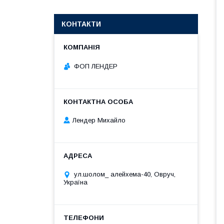
КОНТАКТИ
ФОП ЛЕНДЕР
Лендер Михайло
ул.шолом_ алейхема-40, Овруч,
Україна