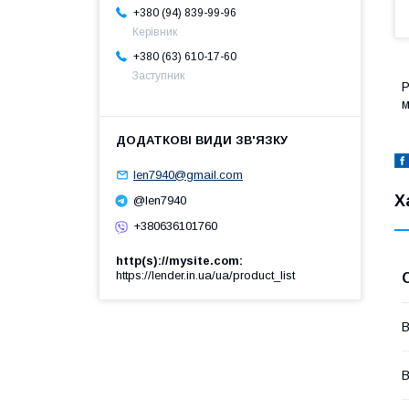
+380 (94) 839-99-96
Керівник
+380 (63) 610-17-60
Заступник
Р
м
len7940@gmail.com
Х
@len7940
+380636101760
http(s)://mysite.com
https://lender.in.ua/ua/product_list
В
В