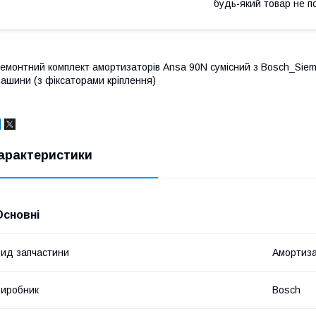
будь-який товар не п
емонтний комплект амортизаторів Ansa 90N сумісний з Bosch_Siem
ашини (з фіксаторами кріплення)
арактеристики
Основні
ид запчастини
Амортиз
иробник
Bosch