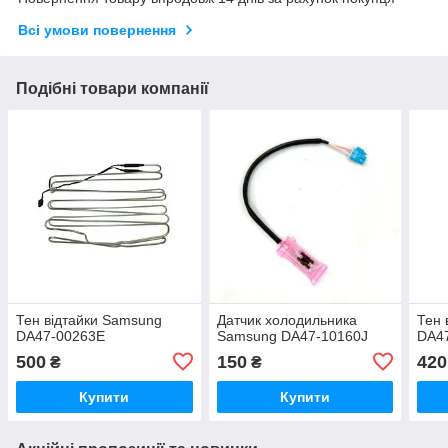
Всі умови повернення
Подібні товари компанії
Тен відтайки Samsung
Датчик холодильника
Тен 
DA47-00263E
Samsung DA47-10160J
DA4
500
150
420
₴
₴
Купити
Купити