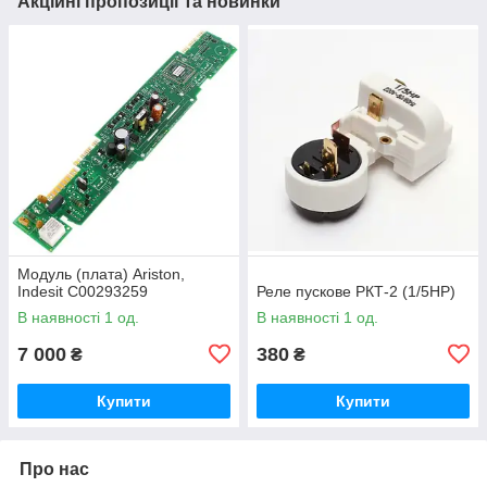
Акційні пропозиції та новинки
Модуль (плата) Ariston,
Indesit C00293259
Реле пускове РКТ-2 (1/5HP)
В наявності 1 од.
В наявності 1 од.
7 000
380
₴
₴
Купити
Купити
Про нас