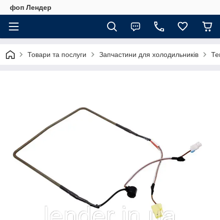
фоп Лендер
Товари та послуги
Запчастини для холодильників
Те