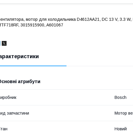
ентилятора, мотор для холодильника D4612AA21, DC 13 V, 3.3 W
TF718RF, 3015915900, A601067
арактеристики
Основні атрибути
иробник
Bosch
ид запчастини
Мотор ве
Стан
Новий