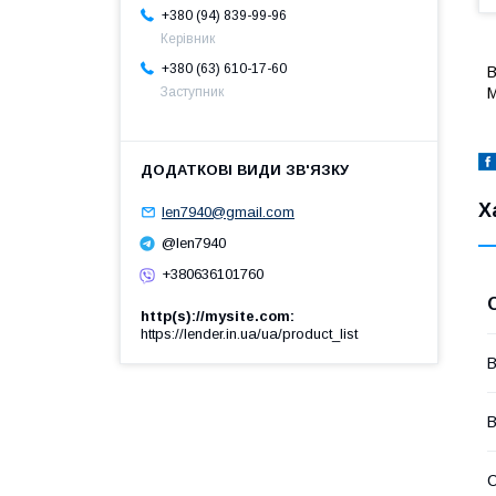
+380 (94) 839-99-96
Керівник
+380 (63) 610-17-60
В
M
Заступник
Х
len7940@gmail.com
@len7940
+380636101760
http(s)://mysite.com
https://lender.in.ua/ua/product_list
В
В