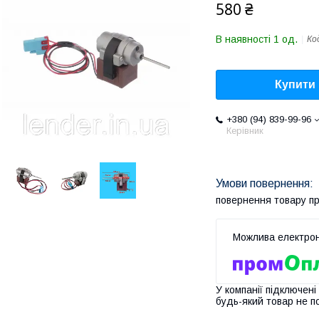
580 ₴
В наявності 1 од.
Ко
Купити
+380 (94) 839-99-96
Керівник
повернення товару п
У компанії підключені
будь-який товар не п