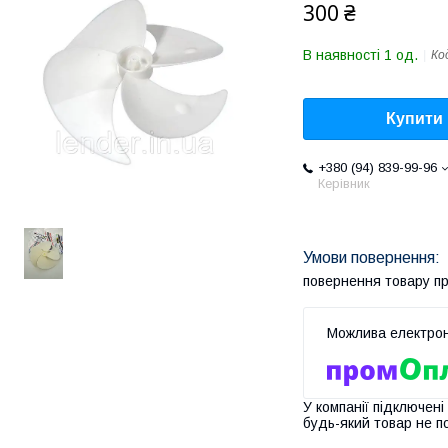
300 ₴
В наявності 1 од.
Ко
Купити
+380 (94) 839-99-96
Керівник
повернення товару п
У компанії підключені
будь-який товар не п