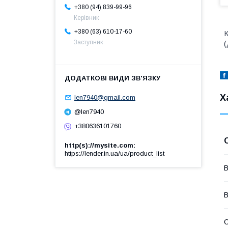
+380 (94) 839-99-96
Керівник
+380 (63) 610-17-60
Заступник
(
Х
len7940@gmail.com
@len7940
+380636101760
http(s)://mysite.com
https://lender.in.ua/ua/product_list
В
В