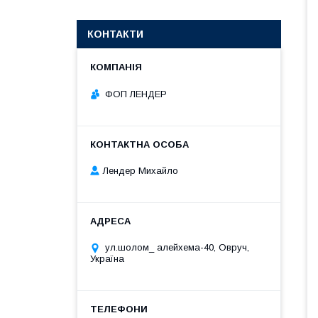
КОНТАКТИ
ФОП ЛЕНДЕР
Лендер Михайло
ул.шолом_ алейхема-40, Овруч,
Україна