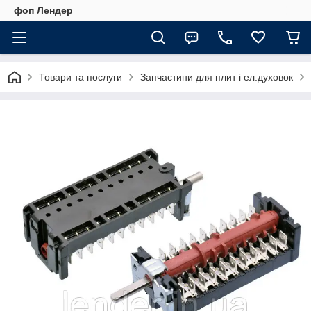
фоп Лендер
Товари та послуги
Запчастини для плит і ел.духовок