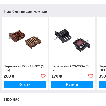
Подібні товари компанії
Перемикач ВС6-12.682 (5
Перемикач AC3-308A (5
Пере
поз)
поз.)
C000
280
170
350
₴
₴
Купити
Купити
Про нас