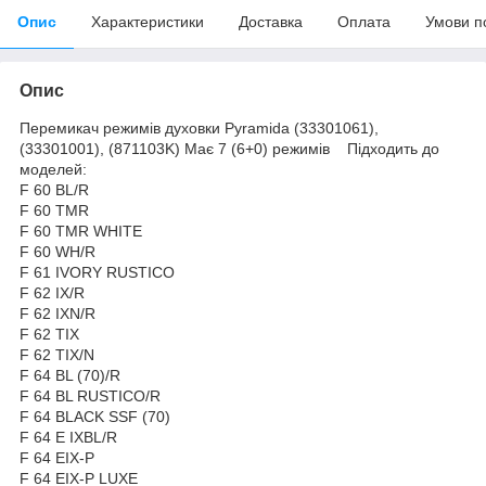
Опис
Характеристики
Доставка
Оплата
Умови п
Опис
Перемикач
режимів духовки Pyramida (33301061),
(33301001), (871103K)
Має 7 (6+0) режимів
Підходить до
моделей:
F 60 BL/R
F 60 TMR
F 60 TMR WHITE
F 60 WH/R
F 61 IVORY RUSTICO
F 62 IX/R
F 62 IXN/R
F 62 TIX
F 62 TIX/N
F 64 BL (70)/R
F 64 BL RUSTICO/R
F 64 BLACK SSF (70)
F 64 E IXBL/R
F 64 EIX-P
F 64 EIX-P LUXE