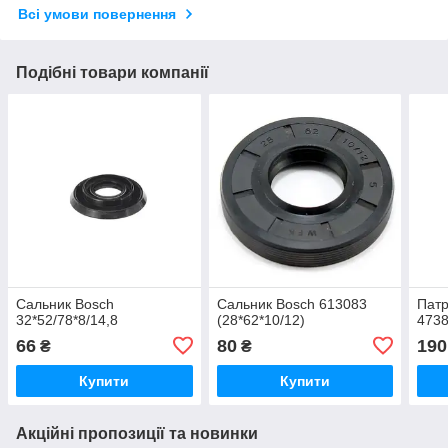
Всі умови повернення
Подібні товари компанії
Сальник Bosch
Сальник Bosch 613083
Патр
32*52/78*8/14,8
(28*62*10/12)
473
66
80
190
₴
₴
Купити
Купити
Акційні пропозиції та новинки