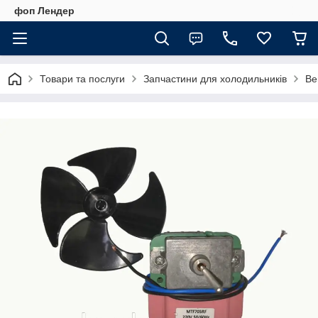
фоп Лендер
Товари та послуги
Запчастини для холодильників
Ве