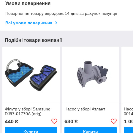
Умови повернення
Повернення товару впродовж 14 днів за рахунок покупця
Всі умови повернення
Подібні товари компанії
Фільтр у зборі Samsung
Насос у зборі Атлант
Насо
DJ97-01770A (orig)
001
440
630
1 0
₴
₴
Купити
Купити