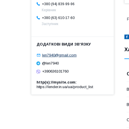
+380 (94) 839-99-96
Керівник
+380 (63) 610-17-60
Заступник
Х
len7940@gmail.com
@len7940
+380636101760
http(s)://mysite.com
https://lender.in.ua/ua/product_list
В
В