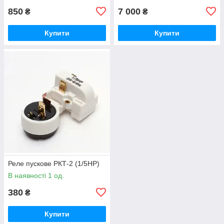
850
7 000
₴
₴
Купити
Купити
Реле пускове РКТ-2 (1/5HP)
В наявності 1 од.
380
₴
Купити