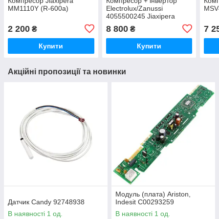
Компресор Jiaxipera
Компресор + інвертор
Ком
MM1110Y (R-600a)
Electrolux/Zanussi
MSV
4055500245 Jiaxipera
VTH1113Y
2 200
8 800
7 2
₴
₴
Купити
Купити
Акційні пропозиції та новинки
Модуль (плата) Ariston,
Датчик Candy 92748938
Indesit C00293259
В наявності 1 од.
В наявності 1 од.