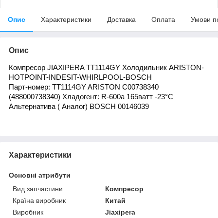
Опис
Характеристики
Доставка
Оплата
Умови п
Опис
Компресор JIAXIPERA TT1114GY Холодильник ARISTON-
HOTPOINT-INDESIT-WHIRLPOOL-BOSCH
Парт-номер: TT1114GY ARISTON C00738340
(488000738340)
Хладогент: R-600
a 165ватт -23°С
Альтернатива ( Аналог) BOSCH 00146039
Характеристики
Основні атрибути
Вид запчастини
Компресор
Країна виробник
Китай
Виробник
Jiaxipera