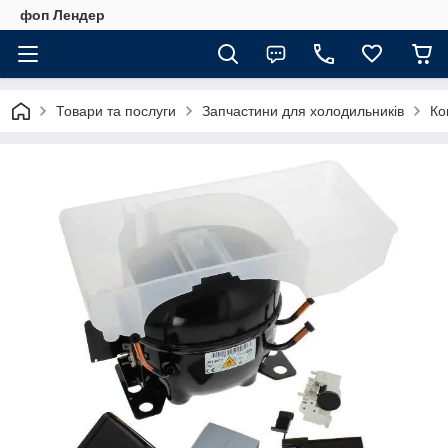
фоп Лендер
Товари та послуги
Запчастини для холодильників
Ко