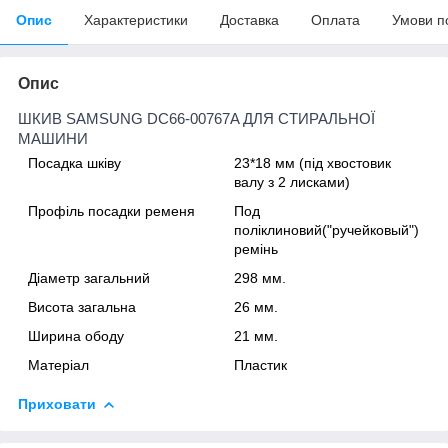
Опис
Характеристики
Доставка
Оплата
Умови п
Опис
ШКИВ SAMSUNG DC66-00767A ДЛЯ СТИРАЛЬНОЇ
МАШИНИ
Посадка шківу
23*18 мм (під хвостовик
валу з 2 лисками)
Профіль посадки ременя
Под
поліклиновий("ручейковый")
ремінь
Діаметр загальний
298 мм.
Висота загальна
26 мм.
Ширина ободу
21 мм.
Матеріал
Пластик
Приховати