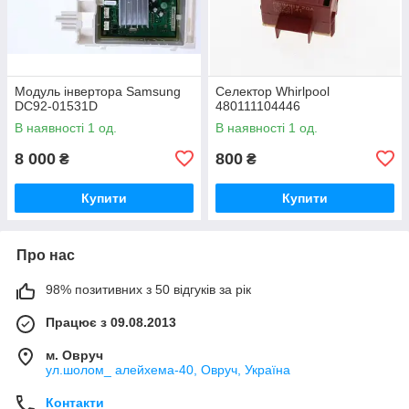
Модуль інвертора Samsung
Селектор Whirlpool
DC92-01531D
480111104446
В наявності 1 од.
В наявності 1 од.
8 000
800
₴
₴
Купити
Купити
Про нас
98% позитивних з 50 відгуків за рік
Працює з 09.08.2013
м. Овруч
ул.шолом_ алейхема-40, Овруч, Україна
Контакти