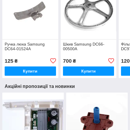
Ручка люка Samsung
Шкив Samsung DC66-
Філь
DC64-01524A
00500A
DC9
125
700
120
₴
₴
Купити
Купити
Акційні пропозиції та новинки