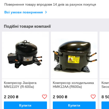
Повернення товару впродовж 14 днів за рахунок покупця
Всі умови повернення
Подібні товари компанії
Компресор Jiaxipera
Компресор холодильника
Комп
MM1110Y (R-600a)
HMK12AA (R600a)
Seco
2 200
2 900
8 5
₴
₴
Купити
Купити