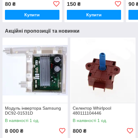
80
150
90
₴
₴
Купити
Купити
Акційні пропозиції та новинки
Модуль інвертора Samsung
Селектор Whirlpool
DC92-01531D
480111104446
В наявності 1 од.
В наявності 1 од.
8 000
800
₴
₴