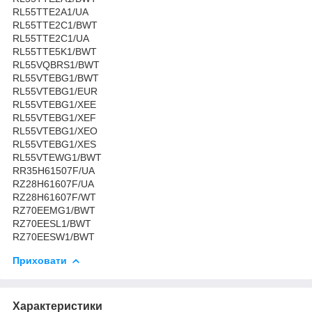
RL55TTE2A1/UA
RL55TTE2C1/BWT
RL55TTE2C1/UA
RL55TTE5K1/BWT
RL55VQBRS1/BWT
RL55VTEBG1/BWT
RL55VTEBG1/EUR
RL55VTEBG1/XEE
RL55VTEBG1/XEF
RL55VTEBG1/XEO
RL55VTEBG1/XES
RL55VTEWG1/BWT
RR35H61507F/UA
RZ28H61607F/UA
RZ28H61607F/WT
RZ70EEMG1/BWT
RZ70EESL1/BWT
RZ70EESW1/BWT
Приховати
Характеристики