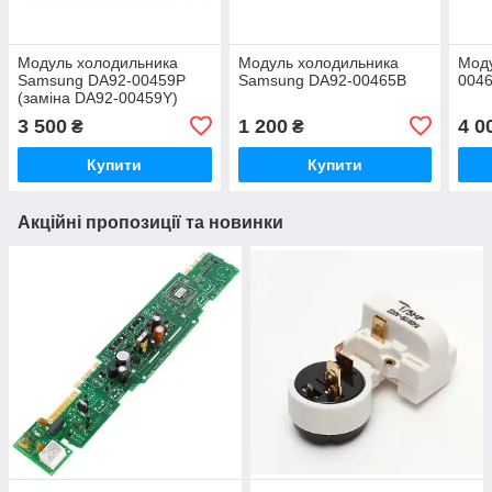
Модуль холодильника
Модуль холодильника
Мод
Samsung DA92-00459P
Samsung DA92-00465B
004
(заміна DA92-00459Y)
3 500
1 200
4 0
₴
₴
Купити
Купити
Акційні пропозиції та новинки