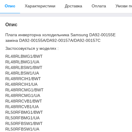
Опис
Характеристики
Доставка
Оплата
Умови п
Опис
Плата инверторна холодильника Samsung DA92-00155E
заміна DA92-00155A/DA92-00157A/DA92-00157C
Застосовується у моделях :
RL48RLBMG1/BWT
RL48RLBMG1/UA
RL48RLBSW1/BWT
RL48RLBSW1/UA
RL48RRCIH1/BWT
RL48RRCIH1/UA
RL48RRCMG1/BWT
RL48RRCMG1/UA
RL48RRCVB1/BWT
RL48RRCVB1/UA
RL50RFBMG1/BWT
RL50RFBMG1/UA
RL50RFBSW1/BWT
RL50RFBSW1/UA