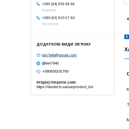
+380 (94) 839-99-96
Керівник
+380 (63) 610-17-60
Ф
Заступник
Х
len7940@gmail.com
@len7940
+380636101760
http(s)://mysite.com
https://lender.in.ua/ua/product_list
К
Т
М