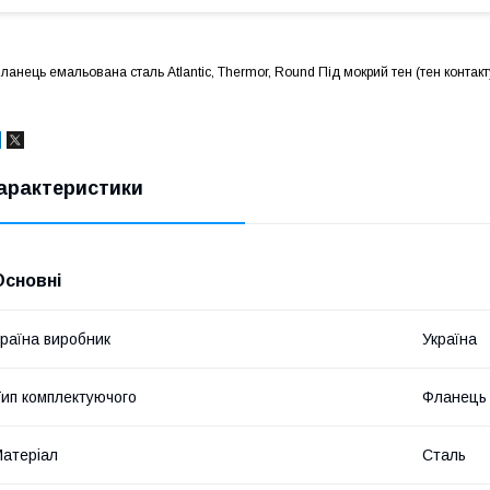
ланець емальована сталь Atlantic, Thermor, Round Під мокрий тен (тен контак
арактеристики
Основні
раїна виробник
Україна
ип комплектуючого
Фланець
атеріал
Сталь