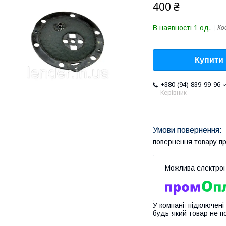
400 ₴
В наявності 1 од.
Ко
Купити
+380 (94) 839-99-96
Керівник
повернення товару п
У компанії підключені
будь-який товар не п