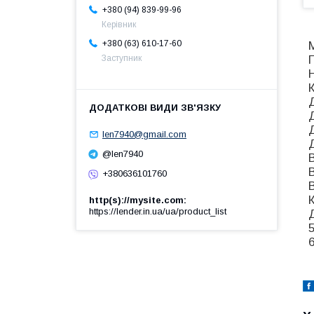
+380 (94) 839-99-96
Керівник
+380 (63) 610-17-60
Заступник
К
len7940@gmail.com
@len7940
+380636101760
В
http(s)://mysite.com
https://lender.in.ua/ua/product_list