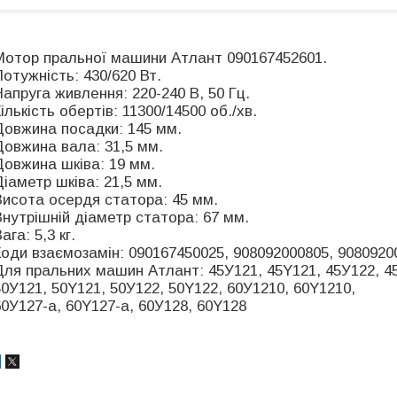
Мотор пральної машини Атлант 090167452601.
Потужність: 430/620 Вт.
Напруга живлення: 220-240 В, 50 Гц.
ількість обертів: 11300/14500 об./хв.
Довжина посадки: 145 мм.
Довжина вала: 31,5 мм.
Довжина шківа: 19 мм.
Діаметр шківа: 21,5 мм.
Висота осердя статора: 45 мм.
Внутрішній діаметр статора: 67 мм.
ага: 5,3 кг.
Коди взаємозамін: 090167450025, 908092000805, 9080920
Для пральних машин Атлант: 45У121, 45Y121, 45У122, 45
50У121, 50Y121, 50У122, 50Y122, 60У1210, 60Y1210,
60У127-а, 60Y127-a, 60У128, 60Y128