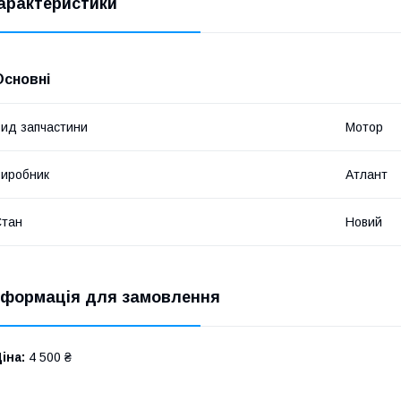
арактеристики
Основні
ид запчастини
Мотор
иробник
Атлант
Стан
Новий
нформація для замовлення
іна:
4 500 ₴