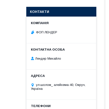
КОНТАКТИ
ФОП ЛЕНДЕР
Лендер Михайло
ул.шолом_ алейхема-40, Овруч,
Україна