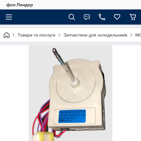
фоп Лендер
Товари та послуги
Запчастини для холодильників
МО