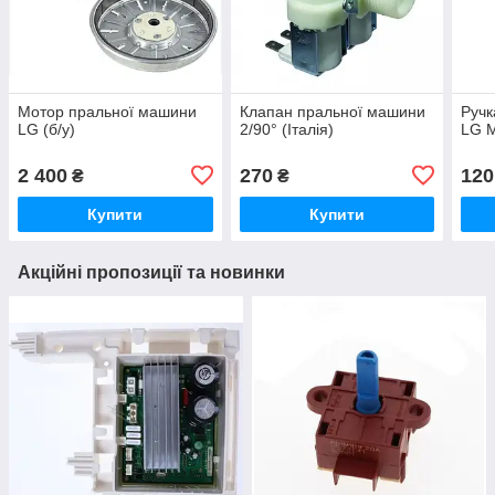
Мотор пральної машини
Клапан пральної машини
Ручк
LG (б/у)
2/90° (Італія)
LG 
2 400
270
120
₴
₴
Купити
Купити
Акційні пропозиції та новинки