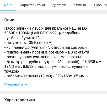
Опис
Характеристики
Доставка
Оплата
Умови п
Опис
Насос зливний у зборі для пральної машин LG
5859EN1006N (Leili BPX 2-92L)
• подвійний
• у зборі з "улиткой"
• потужність - 35 Вт (0,35 А)
• кріплення до "улитки" - 3 отвори під саморізи
• підключення - провід із роз'ємом на 3 контакти
• розташування контактів - окремо в роз'ємі
• діаметр розтрубів (внутрішній/зовнішній) - 28,5/36 мм,
17/23 мм , 8,8/12,6 мм, 1 з гумовою заглушеною
трубкою
• габарити загальні (±3 мм) - 230х160х105 мм
Приховати
Характеристики