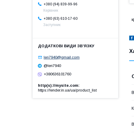
+380 (94) 839-99-96
Керівник
+380 (63) 610-17-60
к
Заступник
Х
len7940@gmail.com
@len7940
+380636101760
http(s)://mysite.com
https://lender.in.ua/ua/product_list
В
К
В