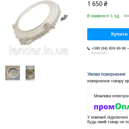
1 650 ₴
В наявності 1 од.
Ко
Купити
+380 (94) 839-99-96
Керівник
повернення товару п
У компанії підключені
будь-який товар не п