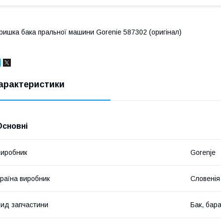
ришка бака пральної машини Gorenie 587302 (оригінал)
арактеристики
Основні
иробник
Gorenje
раїна виробник
Словенія
ид запчастини
Бак, бар